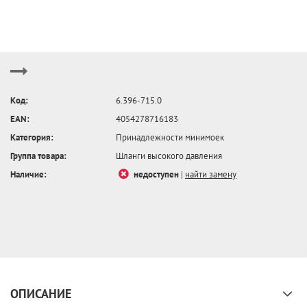
Код:
6.396-715.0
EAN:
4054278716183
Категория:
Принадлежности минимоек
Группа товара:
Шланги высокого давления
Наличие:
недоступен
|
найти замену
ОПИСАНИЕ