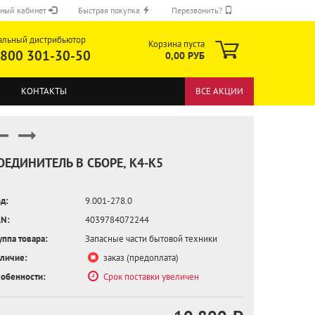
ный кабинет
Быстрая покупка
Перезвонить?
альный дистрибьютор
Корзина пуста
 800 301-30-50
0,00 РУБ
КОНТАКТЫ
ВСЕ АКЦИИ
ОЕДИНИТЕЛЬ В СБОРЕ, K4-K5
д:
9.001-278.0
ОТПРАВИТЬ
N:
4039784072244
уппа товара:
Запасные части бытовой техники
личие:
заказ (предоплата)
обенности:
Срок поставки увеличен