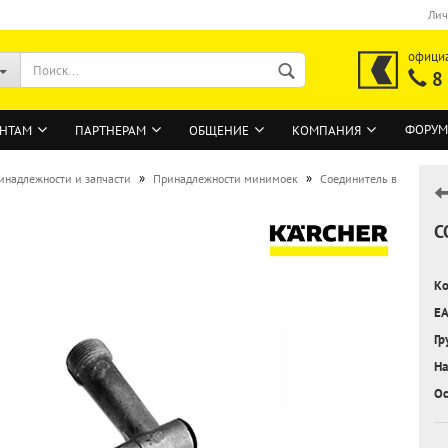
Лич
офици
8
ФОРУМ
НТАМ
ПАРТНЕРАМ
ОБЩЕНИЕ
КОМПАНИЯ
»
»
инадлежности и запчасти
Принадлежности минимоек
Соединитель в
С
ВОЙТИ
Регистрация на сайте
Ко
Забыли пароль?
EA
Гр
На
Ос