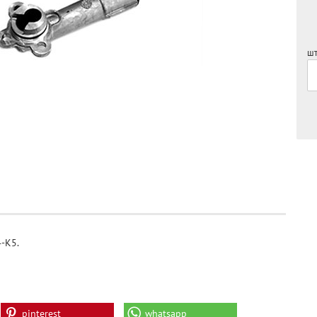
шт
-K5.
pinterest
whatsapp