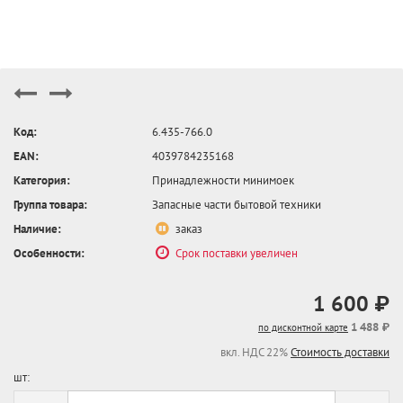
Код:
6.435-766.0
EAN:
4039784235168
Категория:
Принадлежности минимоек
Группа товара:
Запасные части бытовой техники
Наличие:
заказ
Особенности:
Срок поставки увеличен
1 600 ₽
1 488 ₽
по дисконтной карте
вкл. НДС 22%
Стоимость доставки
шт: