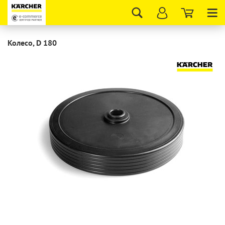
Tog
nav
Колесо, D 180