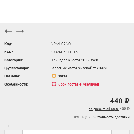
Код:
6.964-026.0
EAN:
4002667311518
Категория:
Принадлежности минимоек
Группа товара:
Запасные части бытовой техники
Наличие:
заказ
Особенности:
Срок поставки увеличен
440 ₽
409 ₽
по дисконтной карте
вкл. НДС 22%
Стоимость доставки
шт: