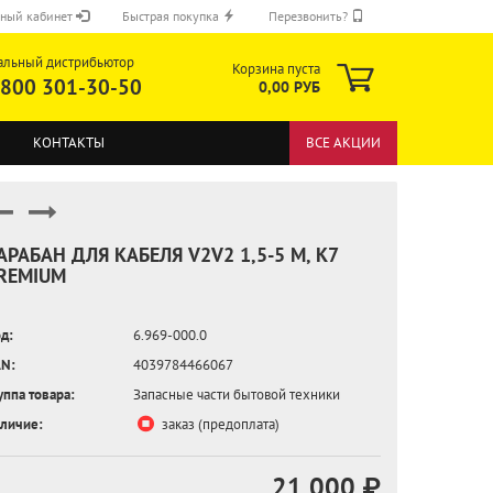
ный кабинет
Быстрая покупка
Перезвонить?
альный дистрибьютор
Корзина пуста
 800 301-30-50
0,00 РУБ
КОНТАКТЫ
ВСЕ АКЦИИ
АРАБАН ДЛЯ КАБЕЛЯ V2V2 1,5-5 М, K7
REMIUM
ОТПРАВИТЬ
д:
6.969-000.0
N:
4039784466067
уппа товара:
Запасные части бытовой техники
личие:
заказ (предоплата)
21 000 ₽