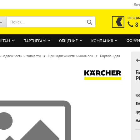
Лич
офици
8
ФОРУМ
НТАМ
ПАРТНЕРАМ
ОБЩЕНИЕ
КОМПАНИЯ
»
»
инадлежности и запчасти
Принадлежности минимоек
Барабан для
Б
ВОЙТИ
P
Регистрация на сайте
Ко
Забыли пароль?
EA
Гр
На