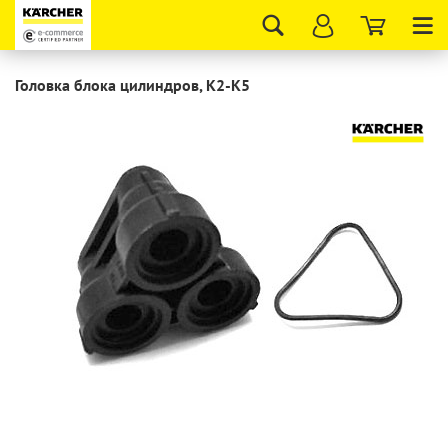
Tog
nav
Головка блока цилиндров, K2-K5