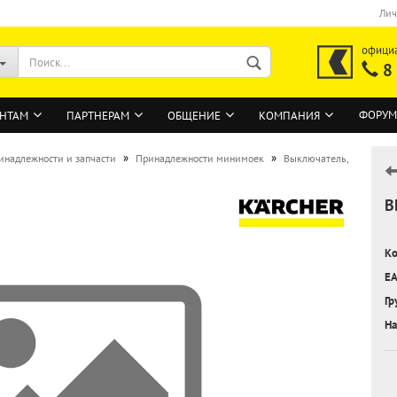
Лич
офици
8
ФОРУМ
НТАМ
ПАРТНЕРАМ
ОБЩЕНИЕ
КОМПАНИЯ
»
»
инадлежности и запчасти
Принадлежности минимоек
Выключатель,
В
ВОЙТИ
Регистрация на сайте
Ко
Забыли пароль?
EA
Гр
На