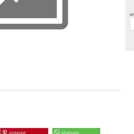
шт
pinterest
whatsapp