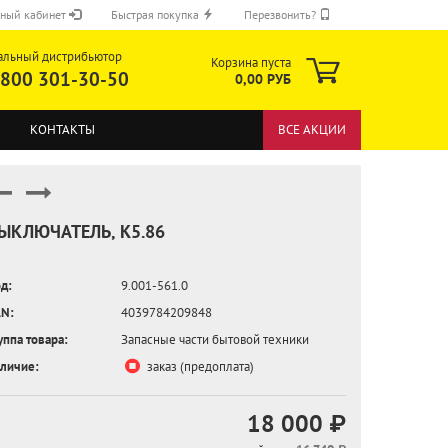
ный кабинет
Быстрая покупка
Перезвонить?
альный дистрибьютор
Корзина пуста
 800 301-30-50
0,00 РУБ
КОНТАКТЫ
ВСЕ АКЦИИ
ЫКЛЮЧАТЕЛЬ, K5.86
д:
9.001-561.0
ОТПРАВИТЬ
N:
4039784209848
уппа товара:
Запасные части бытовой техники
личие:
заказ (предоплата)
18 000 ₽