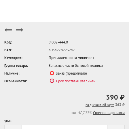
Код:
9.002-444.0
EAN:
4054278223247
Категория:
Принадлежности минимоек
Группа товара:
Запасные части бытовой техники
Наличие:
заказ (предоплата)
Особенности:
Срок поставки увеличен
390 ₽
363 ₽
по дисконтной карте
вкл. НДС 22%
Стоимость доставки
упак: