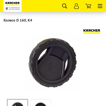
Tog
nav
Колесо D 160, K4