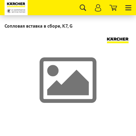
Tog
nav
Сопловая вставка в сборе, K7, G