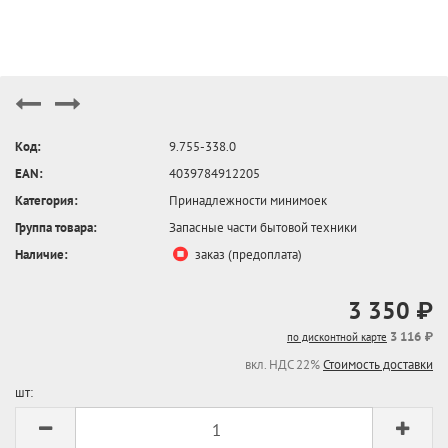
Код:
9.755-338.0
EAN:
4039784912205
Категория:
Принадлежности минимоек
Группа товара:
Запасные части бытовой техники
Наличие:
заказ (предоплата)
3 350 ₽
3 116 ₽
по дисконтной карте
вкл. НДС 22%
Стоимость доставки
шт: