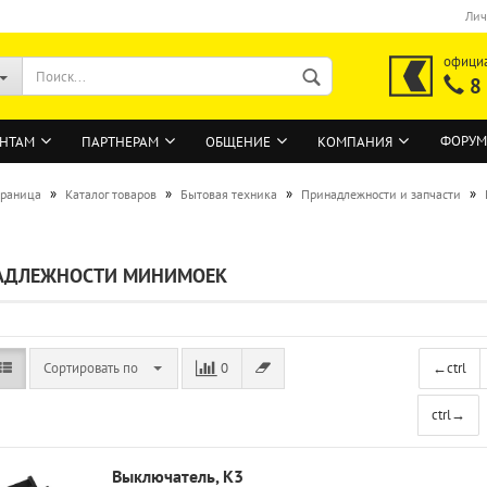
Лич
офици
8
ФОРУМ
НТАМ
ПАРТНЕРАМ
ОБЩЕНИЕ
КОМПАНИЯ
»
»
»
»
траница
Каталог товаров
Бытовая техника
Принадлежности и запчасти
ВОЙТИ
АДЛЕЖНОСТИ МИНИМОЕК
Регистрация на сайте
Забыли пароль?
Сортировать по
0
←
ctrl
ctrl
→
Выключатель, K3