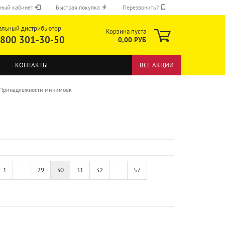
ный кабинет
Быстрая покупка
Перезвонить?
альный дистрибьютор
Корзина пуста
 800 301-30-50
0,00 РУБ
КОНТАКТЫ
ВСЕ АКЦИИ
Принадлежности минимоек
ОТПРАВИТЬ
1
...
29
30
31
32
...
57