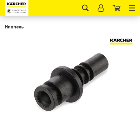
Tog
nav
Ниппель