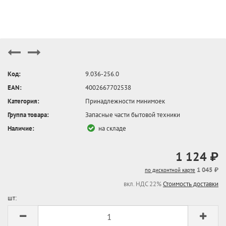
Код:
9.036-256.0
EAN:
4002667702538
Категория:
Принадлежности минимоек
Группа товара:
Запасные части бытовой техники
Наличие:
на складе
1 124 ₽
1 045 ₽
по дисконтной карте
вкл. НДС 22%
Стоимость доставки
шт: