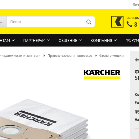
Лич
офици
8
ФОРУМ
НТАМ
ПАРТНЕРАМ
ОБЩЕНИЕ
КОМПАНИЯ
»
»
инадлежности и запчасти
Принадлежности пылесосов
Фильтр-мешки
Ф
ВОЙТИ
S
Регистрация на сайте
Ко
Забыли пароль?
EA
Гр
На