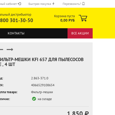
ный кабинет
Быстрая покупка
Перезвонить?
альный дистрибьютор
Корзина пуста
 800 301-30-50
0,00 РУБ
КОНТАКТЫ
ВСЕ АКЦИИ
ИЛЬТР-МЕШКИ KFI 657 ДЛЯ ПЫЛЕСОСОВ
E , 4 ШТ
ОТПРАВИТЬ
д:
2.863-371.0
N:
4066529108654
уппа товара:
Фильтр-мешки
личие:
на складе
1 850 ₽