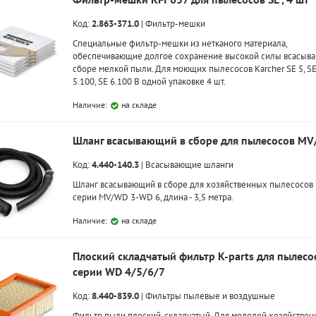
Код:
2.863-371.0
|
Фильтр-мешки
Специальные фильтр-мешки из нетканого материала,
обеспечивающие долгое сохранение высокой силы всасыва
сборе мелкой пыли. Для моющих пылесосов Karcher SE 5, SE 
5.100, SE 6.100 В одной упаковке 4 шт.
Наличие:
на складе
Шланг всасывающий в сборе для пылесосов M
Код:
4.440-140.3
|
Всасывающие шланги
Шланг всасывающий в сборе для хозяйственных пылесосов 
серии MV/WD 3-WD 6, длина - 3,5 метра.
Наличие:
на складе
Плоский складчатый фильтр K-parts для пылесо
серии WD 4/5/6/7
Код:
8.440-839.0
|
Фильтры пылевые и воздушные
Фильтр пыли плоский, складчатый. Для моделей хозяйстве