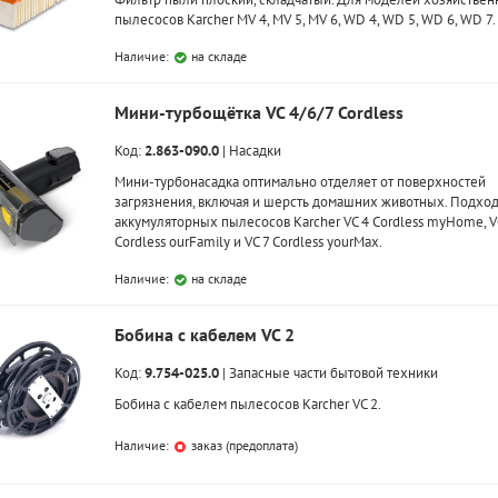
пылесосов Karcher MV 4, MV 5, MV 6, WD 4, WD 5, WD 6, WD 7.
Наличие:
на складе
Мини-турбощётка VC 4/6/7 Cordless
Код:
2.863-090.0
|
Насадки
Мини-турбонасадка оптимально отделяет от поверхностей
загрязнения, включая и шерсть домашних животных. Подход
аккумуляторных пылесосов Karcher VC 4 Cordless myHome, V
Cordless ourFamily и VC 7 Cordless yourMax.
Наличие:
на складе
Бобина с кабелем VC 2
Код:
9.754-025.0
|
Запасные части бытовой техники
Бобина с кабелем пылесосов Karcher VC 2.
Наличие:
заказ (предоплата)