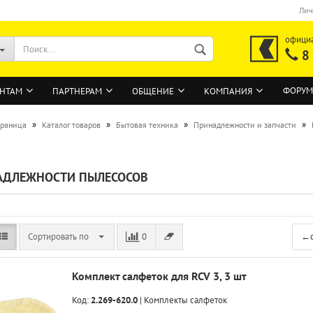
Лич
офици
8
ФОРУМ
НТАМ
ПАРТНЕРАМ
ОБЩЕНИЕ
КОМПАНИЯ
»
»
»
»
траница
Каталог товаров
Бытовая техника
Принадлежности и запчасти
ВОЙТИ
АДЛЕЖНОСТИ ПЫЛЕСОСОВ
Регистрация на сайте
Забыли пароль?
Сортировать по
0
←
Комплект салфеток для RCV 3, 3 шт
Код:
2.269-620.0
|
Комплекты салфеток