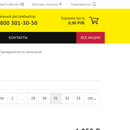
ный кабинет
Быстрая покупка
Перезвонить?
альный дистрибьютор
Корзина пуста
 800 301-30-50
0,00 РУБ
КОНТАКТЫ
ВСЕ АКЦИИ
Принадлежности пылесосов
ОТПРАВИТЬ
ctrl
1
...
29
30
31
32
33
ctrl
→