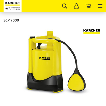
Tog
nav
SCP 9000