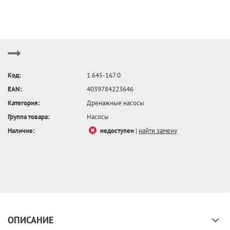
Код:
1.645-167.0
EAN:
4039784223646
Категория:
Дренажные насосы
Группа товара:
Насосы
Наличие:
недоступен
|
найти замену
ОПИСАНИЕ