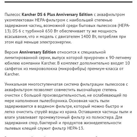
Пылесос
Karcher DS 6 Plus Anniversary Edition
с аквафильтром
укомплектован HEPA-фильтром с наибольшей степенью
задержания частиц, возможной среди бытовых пылесосов (HEPA-
13). DS 6 с турбиной 650 Вт обеспечивает ту же мощность
всасывания, что и модель с двигателем 1400 Вт, потребляя при
этом ещё меньше электроэнергии.
Версия
Anniversary Edition
относится к специальной
лимитированной серии, выпуск которой приурочен к 90-летнему
юбилею компании Karcher. В комплект дополнительно входят 10
салфеток из микроволокна (микрофибры) премиум-класса от
Karcher.
Уникальная многоступенчатая система фильтрации пылесосов с
аквафильтром позволяет совместить высочайшую степень
очистки с большой производительностью, не ослабевающей по
мере наполнения пылесборника. Основная часть пыли
задерживается в водяном фильтре, который можно быстро и
легко очистить струёй воды из крана. Оставшиеся частицы пыли и
влаги улавливает промежуточный фильтр из полиэстера. Для
задержания спор, бактерий и продуктов жизнедеятельности
пылевых клещей служит фильтр HEPA-13.