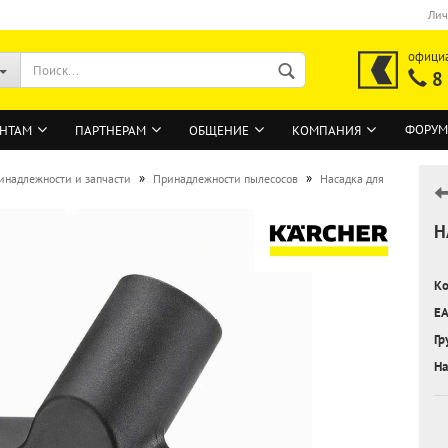
Лич
офици
8
ФОРУМ
НТАМ
ПАРТНЕРАМ
ОБЩЕНИЕ
КОМПАНИЯ
»
»
инадлежности и запчасти
Принадлежности пылесосов
Насадка для
Н
ВОЙТИ
Регистрация на сайте
Ко
Забыли пароль?
EA
Гр
На