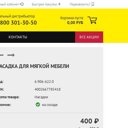
ный кабинет
Быстрая покупка
Перезвонить?
альный дистрибьютор
Корзина пуста
 800 301-30-50
0,00 РУБ
КОНТАКТЫ
ВСЕ АКЦИИ
АСАДКА ДЛЯ МЯГКОЙ МЕБЕЛИ
д:
6.906-622.0
ОТПРАВИТЬ
N:
4002667785418
уппа товара:
Насадки
личие:
на складе
400 ₽