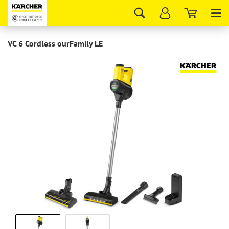
Tog
nav
VC 6 Cordless ourFamily LE