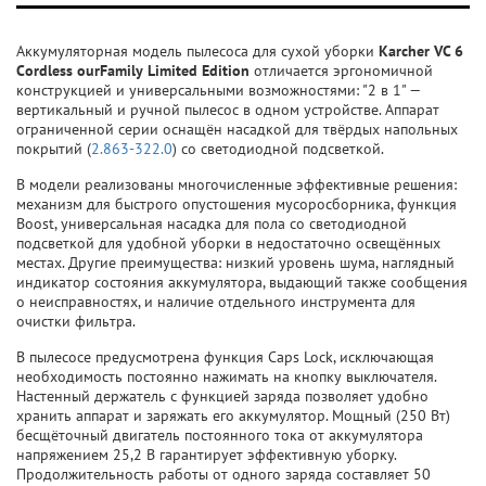
Аккумуляторная модель пылесоса для сухой уборки
Karcher VC 6
Cordless ourFamily Limited Edition
отличается эргономичной
конструкцией и универсальными возможностями: "2 в 1" —
вертикальный и ручной пылесос в одном устройстве. Аппарат
ограниченной серии оснащён насадкой для твёрдых напольных
покрытий (
2.863-322.0
) со светодиодной подсветкой.
В модели реализованы многочисленные эффективные решения:
механизм для быстрого опустошения мусоросборника, функция
Boost, универсальная насадка для пола со светодиодной
подсветкой для удобной уборки в недостаточно освещённых
местах. Другие преимущества: низкий уровень шума, наглядный
индикатор состояния аккумулятора, выдающий также сообщения
о неисправностях, и наличие отдельного инструмента для
очистки фильтра.
В пылесосе предусмотрена функция Caps Lock, исключающая
необходимость постоянно нажимать на кнопку выключателя.
Настенный держатель с функцией заряда позволяет удобно
хранить аппарат и заряжать его аккумулятор. Мощный (250 Вт)
бесщёточный двигатель постоянного тока от аккумулятора
напряжением 25,2 В гарантирует эффективную уборку.
Продолжительность работы от одного заряда составляет 50