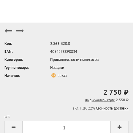
Код:
2.863-320.0
EAN:
4054278898834
Категория:
Принадлежности пылесосов
Группа товара:
Насадки
Наличие:
заказ
2 750 ₽
2 558 ₽
по дисконтной карте
вкл. НДС 22%
Стоимость доставки
шт: