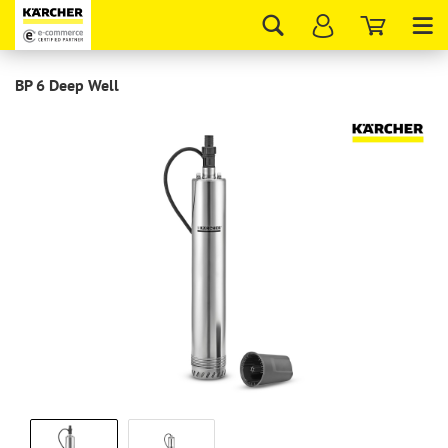
Tog
nav
BP 6 Deep Well