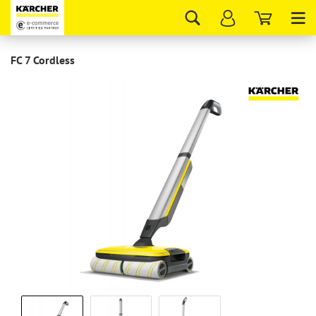
Tog
nav
FC 7 Cordless