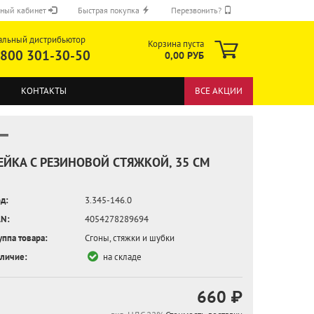
ный кабинет
Быстрая покупка
Перезвонить?
альный дистрибьютор
Корзина пуста
 800 301-30-50
0,00 РУБ
КОНТАКТЫ
ВСЕ АКЦИИ
ЕЙКА С РЕЗИНОВОЙ СТЯЖКОЙ, 35 СМ
д:
3.345-146.0
ОТПРАВИТЬ
N:
4054278289694
уппа товара:
Сгоны, стяжки и шубки
личие:
на складе
660 ₽