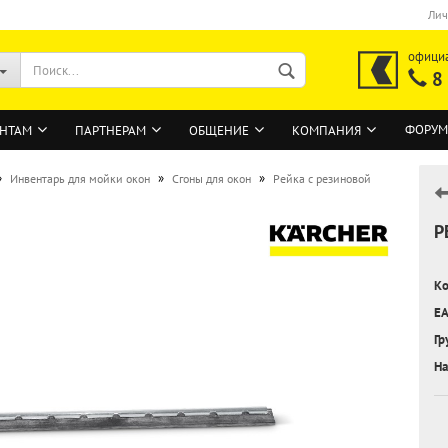
Лич
офици
8
ФОРУМ
НТАМ
ПАРТНЕРАМ
ОБЩЕНИЕ
КОМПАНИЯ
»
»
»
Инвентарь для мойки окон
Сгоны для окон
Рейка с резиновой
Р
ВОЙТИ
Регистрация на сайте
Ко
Забыли пароль?
EA
Гр
На