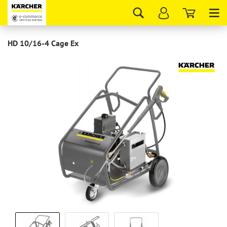
Tog
nav
HD 10/16-4 Cage Ex