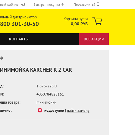
ный кабинет
Быстрая покупка
Перезвонить?
альный дистрибьютор
Корзина пуста
 800 301-30-50
0,00 РУБ
КОНТАКТЫ
ВСЕ АКЦИИ
ИНИМОЙКА KARCHER K 2 CAR
д:
1.673-228.0
ОТПРАВИТЬ
N:
4039784825161
уппа товара:
Минимойки
личие:
недоступен
|
найти замену