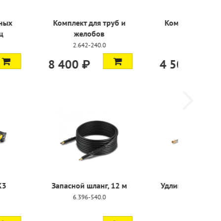
для труб и
Комплект адаптеров
обов
для шланга
-240.0
2.643-037.0
₽
4 500 ₽
шланг, 12 м
Удлинительный шланг,
10 м
-540.0
2.644-019.0