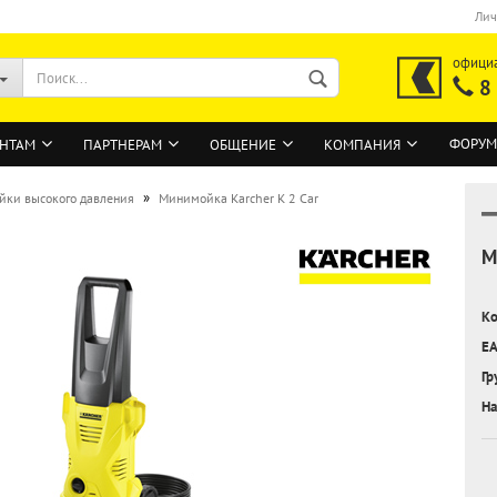
Лич
офици
8
ФОРУМ
НТАМ
ПАРТНЕРАМ
ОБЩЕНИЕ
КОМПАНИЯ
»
йки высокого давления
Минимойка Karcher K 2 Car
М
ВОЙТИ
Регистрация на сайте
Ко
Забыли пароль?
EA
Гр
На