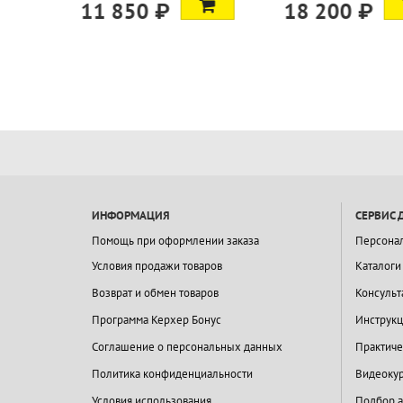
₽
18 200 ₽
9 700 ₽
ИНФОРМАЦИЯ
СЕРВИС 
Помощь при оформлении заказа
Персона
Условия продажи товаров
Каталоги
Возврат и обмен товаров
Консульт
Программа Керхер Бонус
Инструкц
Соглашение о персональных данных
Практиче
Политика конфиденциальности
Видеокур
Условия использования
Подбор а