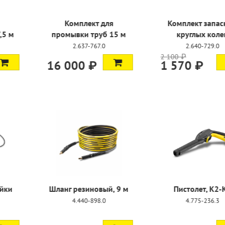
кт для
Комплект запасных
Комплект 
труб 15 м
круглых колец
жел
-767.0
2.640-729.0
2.642
2 100 ₽
 ₽
1 570 ₽
8 400 
новый, 9 м
Пистолет, K2-K3
Запасной 
-898.0
4.775-236.3
6.396