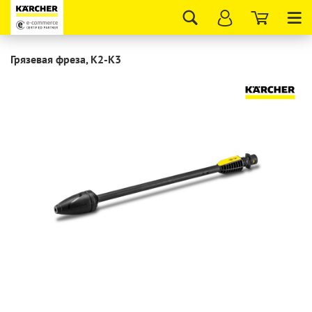
Tog
nav
Грязевая фреза, K2-K3