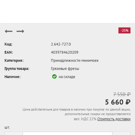
-25%
Код:
2.642-727.0
EAN:
4039784620209
Категория:
Принадлежности минимоек
Группа товара:
Грязевые фрезы
Наличие:
на складе
7 550 ₽
5 660 ₽
Цена действительна для товаров в наличии при покупке по данной акции,
дополнительные скидки не предоставляются
вкл. НДС 22%
Стоимость доставки
шт: