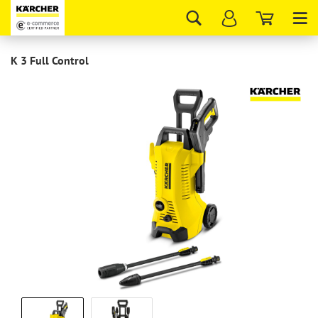
Tog
nav
K 3 Full Control