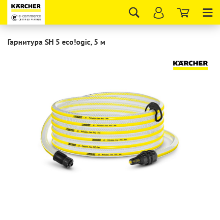
Tog
nav
Гарнитура SH 5 eco!ogic, 5 м