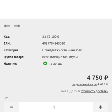
Код:
2.643-100.0
EAN:
4039784843080
Категория:
Принадлежности минимоек
Группа товара:
Всасывающие гарнитуры
Наличие:
на складе
4 750 ₽
4 418 ₽
по дисконтной карте
вкл. НДС 22%
Стоимость доставки
шт: