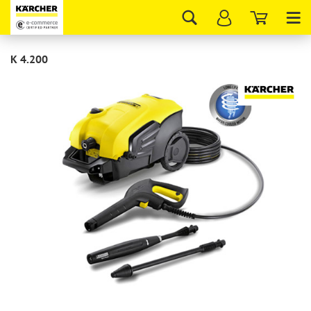
Tog
nav
K 4.200