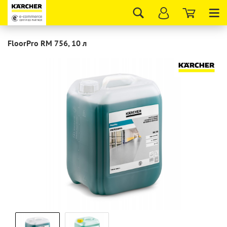
Tog
nav
FloorPro RM 756, 10 л