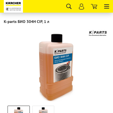
Tog
nav
K-parts БИО 304H CIP, 1 л