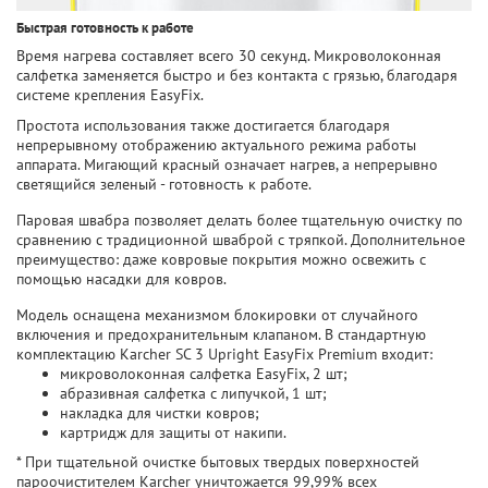
Быстрая готовность к работе
Время нагрева составляет всего 30 секунд. Микроволоконная
салфетка заменяется быстро и без контакта с грязью, благодаря
системе крепления EasyFix.
Простота использования также достигается благодаря
непрерывному отображению актуального режима работы
аппарата. Мигающий красный означает нагрев, а непрерывно
светящийся зеленый - готовность к работе.
Паровая швабра позволяет делать более тщательную очистку по
сравнению с традиционной шваброй с тряпкой. Дополнительное
преимущество: даже ковровые покрытия можно освежить с
помощью насадки для ковров.
Модель оснащена механизмом блокировки от случайного
включения и предохранительным клапаном. В стандартную
комплектацию Karcher SC 3 Upright EasyFix Premium входит:
микроволоконная салфетка EasyFix, 2 шт;
абразивная салфетка с липучкой, 1 шт;
накладка для чистки ковров;
картридж для защиты от накипи.
* При тщательной очистке бытовых твердых поверхностей
пароочистителем Karcher уничтожается 99,99% всех