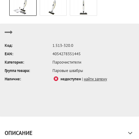
Код:
1.513-320.0
EAN:
4054278351445
Категория:
Пароочистители
Группа товара:
Паровые швабры
Наличие:
недоступен
|
найти замену
ОПИСАНИЕ