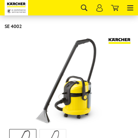
Tog
nav
SE 4002