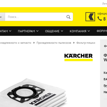
Лич
офици
8
ФОРУМ
НТАМ
ПАРТНЕРАМ
ОБЩЕНИЕ
КОМПАНИЯ
»
»
инадлежности и запчасти
Принадлежности пылесосов
Фильтр-мешки
Ф
ВОЙТИ
W
Регистрация на сайте
Ко
Забыли пароль?
EA
Гр
На