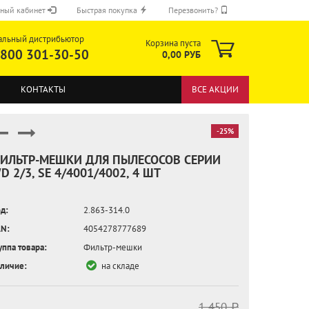
ный кабинет
Быстрая покупка
Перезвонить?
альный дистрибьютор
Корзина пуста
 800 301-30-50
0,00 РУБ
КОНТАКТЫ
ВСЕ АКЦИИ
-25%
ИЛЬТР-МЕШКИ ДЛЯ ПЫЛЕСОСОВ СЕРИИ
D 2/3, SE 4/4001/4002, 4 ШТ
ОТПРАВИТЬ
д:
2.863-314.0
N:
4054278777689
уппа товара:
Фильтр-мешки
личие:
на складе
1 450 ₽