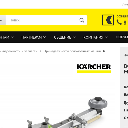
Лич
офици
8
ФОРУМ
НТАМ
ПАРТНЕРАМ
ОБЩЕНИЕ
КОМПАНИЯ
»
»
инадлежности и запчасти
Принадлежности поломоечных машин
В
ВОЙТИ
М
Регистрация на сайте
Ко
Забыли пароль?
EA
Гр
На
Ос