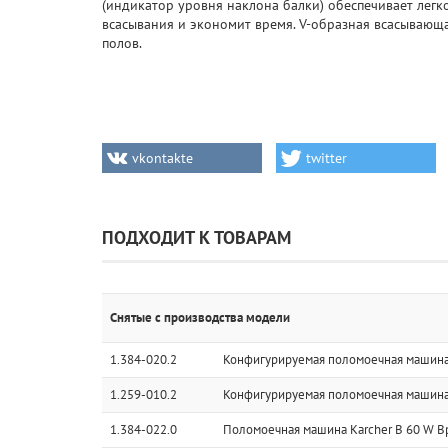
(индикатор уровня наклона балки) обеспечивает легк
всасывания и экономит время. V-образная всасывающ
полов.
vkontakte
twitter
ПОДХОДИТ К ТОВАРАМ
Снятые с производства модели
1.384-020.2
Конфигурируемая поломоечная машина 
1.259-010.2
Конфигурируемая поломоечная машина 
1.384-022.0
Поломоечная машина Karcher B 60 W Bp