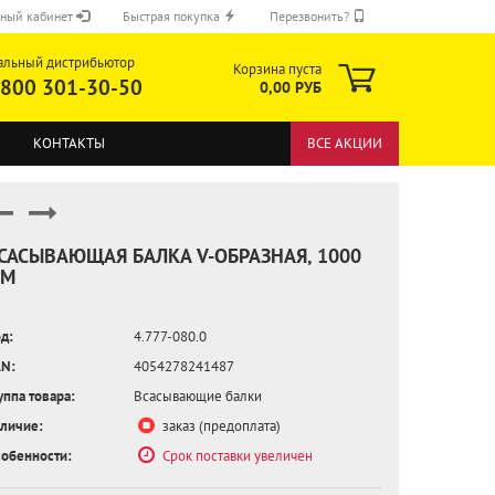
ный кабинет
Быстрая покупка
Перезвонить?
альный дистрибьютор
Корзина пуста
 800 301-30-50
0,00 РУБ
КОНТАКТЫ
ВСЕ АКЦИИ
САСЫВАЮЩАЯ БАЛКА V-ОБРАЗНАЯ, 1000
М
ОТПРАВИТЬ
д:
4.777-080.0
N:
4054278241487
уппа товара:
Всасывающие балки
личие:
заказ (предоплата)
обенности:
Срок поставки увеличен