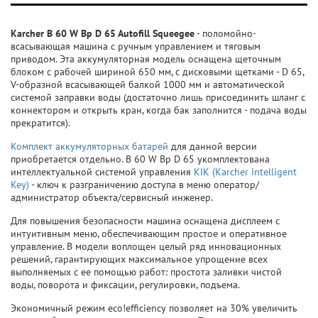
Karcher B 60 W Bp D 65 Autofill Squeegee
- поломойно-
всасывающая машина с ручным управлением и тяговым
приводом. Эта аккумуляторная модель оснащена щеточным
блоком с рабочей шириной 650 мм, с дисковыми щетками - D 65,
V-образной всасывающей балкой 1000 мм и автоматической
системой заправки воды (достаточно лишь присоединить шланг с
коннектором и открыть кран, когда бак заполнится - подача воды
прекратится).
Комплект аккумуляторных батарей
для данной версии
приобретается отдельно. B 60 W Bp D 65 укомплектована
интеллектуальной системой управления
KIK (Karcher Intelligent
Key)
- ключ к разграничению доступа в меню оператор/
администратор объекта/сервисный инженер.
Для повышения безопасности машина оснащена дисплеем с
интуитивным меню, обеспечивающим простое и оперативное
управление. В модели воплощен целый ряд инновационных
решений, гарантирующих максимальное упрощение всех
выполняемых с ее помощью работ: простота заливки чистой
воды, поворота и фиксации, регулировки, подъема.
Экономичный режим eco!efficiency позволяет на 30% увеличить