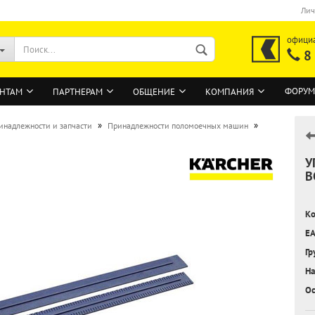
Лич
офици
8
ФОРУМ
НТАМ
ПАРТНЕРАМ
ОБЩЕНИЕ
КОМПАНИЯ
»
»
инадлежности и запчасти
Принадлежности поломоечных машин
У
ВОЙТИ
В
Регистрация на сайте
Ко
Забыли пароль?
EA
Гр
На
Ос