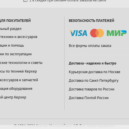
2% скидки при онлайн-оплате заказов на сайте
ДЛЯ ПОКУПАТЕЛЕЙ
БЕЗОПАСНОСТЬ ПЛАТЕЖЕЙ
льный раздел
 техники и аксессуаров
ации и помощь
Все формы оплаты заказа
ии по эксплуатации
ские технологии и советы
Доставка - надежно и быстро
сы по технике Керхер
Курьерская доставка по Москве
ксессуаров и запчастей
Доставка по Санкт-Петербургу
ация оборудования
Доставка товаров по России
й центр Керхер
Доставка Почтой России
© 1994-2026 Контакт Интернейшнл АО.
Все права защищены.