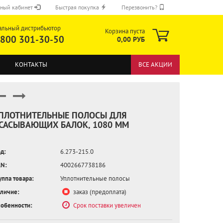
ный кабинет
Быстрая покупка
Перезвонить?
альный дистрибьютор
Корзина пуста
 800 301-30-50
0,00 РУБ
КОНТАКТЫ
ВСЕ АКЦИИ
ПЛОТНИТЕЛЬНЫЕ ПОЛОСЫ ДЛЯ
САСЫВАЮЩИХ БАЛОК, 1080 ММ
ОТПРАВИТЬ
д:
6.273-215.0
N:
4002667738186
уппа товара:
Уплотнительные полосы
личие:
заказ (предоплата)
обенности:
Срок поставки увеличен