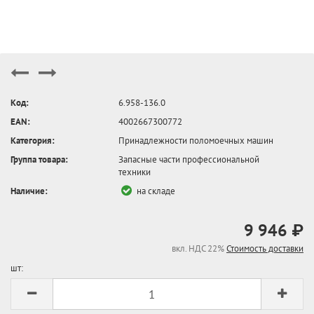
Код:
6.958-136.0
EAN:
4002667300772
Категория:
Принадлежности поломоечных машин
Группа товара:
Запасные части профессиональной
техники
Наличие:
на складе
9 946 ₽
вкл. НДС 22%
Стоимость доставки
шт: