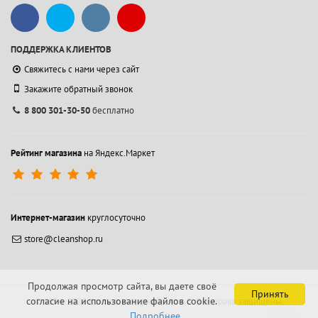
ПОДДЕРЖКА КЛИЕНТОВ
Свяжитесь с нами через сайт
Закажите обратный звонок
8 800 301-30-50
бесплатно
Рейтинг магазина
на Яндекс.Маркет
Интернет-магазин
круглосуточно
store@cleanshop.ru
Продолжая просмотр сайта, вы даете своё
Принять
согласие на использование файлов cookie.
© 1994-2026 Контакт Интернейшнл АО.
Все права защищены.
Подробнее...