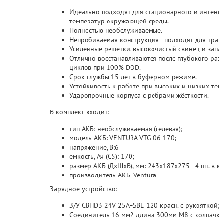
Идеально подходят для стационарного и интен
температур окружающей среды.
Полностью необслуживаемые.
Непробиваемая конструкция - подходят для тра
Усиленные решётки, высокочистый свинец и за
Отлично восстанавливаются после глубокого р
циклов при 100% DOD.
Срок службы 15 лет в буферном режиме.
Устойчивость к работе при высоких и низких т
Ударопрочные корпуса с ребрами жёсткости.
В комплект входит:
тип АКБ: необслуживаемая (гелевая);
модель АКБ: VENTURA VTG 06 170;
напряжение, В:6
емкость, Ач (C5): 170;
размер АКБ (ДхШхВ), мм: 243х187х275 - 4 шт. в 
производитель АКБ: Ventura
Зарядное устройство:
З/У CBHD3 24V 25A+SBE 120 красн. с рукояткой
Соединитель 16 мм2 длина 300мм М8 с колпачка