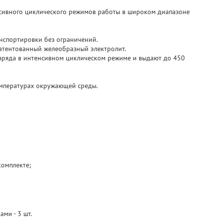
сивного циклического режимов работы в широком диапазоне
нспортировки без ограничений.
патентованный желеобразный электролит.
азряда в интенсивном циклическом режиме и выдают до 450
емпературах окружающей среды.
комплекте;
;
ми - 3 шт.