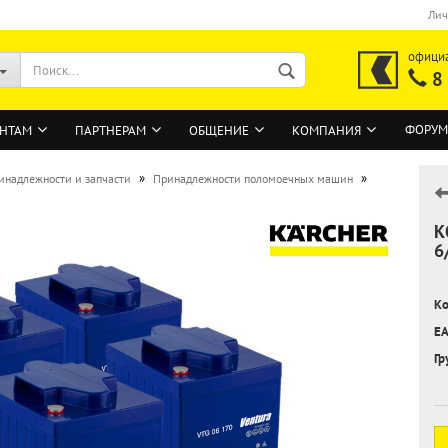
Лич
офици
8
ФОРУМ
НТАМ
ПАРТНЕРАМ
ОБЩЕНИЕ
КОМПАНИЯ
»
»
инадлежности и запчасти
Принадлежности поломоечных машин
К
ВОЙТИ
6
Регистрация на сайте
Ко
Забыли пароль?
EA
Гр