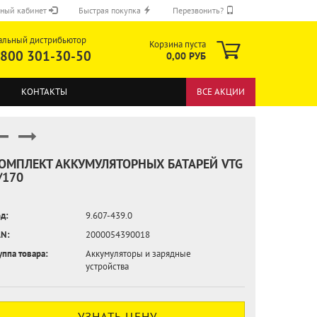
ный кабинет
Быстрая покупка
Перезвонить?
альный дистрибьютор
Корзина пуста
 800 301-30-50
0,00 РУБ
КОНТАКТЫ
ВСЕ АКЦИИ
ОМПЛЕКТ АККУМУЛЯТОРНЫХ БАТАРЕЙ VTG
/170
ОТПРАВИТЬ
д:
9.607-439.0
N:
2000054390018
уппа товара:
Аккумуляторы и зарядные
устройства