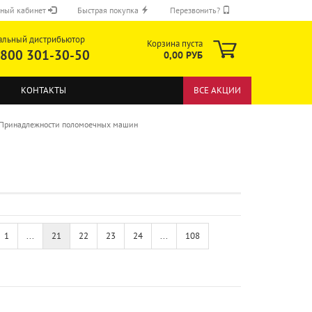
ный кабинет
Быстрая покупка
Перезвонить?
альный дистрибьютор
Корзина пуста
 800 301-30-50
0,00 РУБ
КОНТАКТЫ
ВСЕ АКЦИИ
Принадлежности поломоечных машин
ОТПРАВИТЬ
1
...
21
22
23
24
...
108