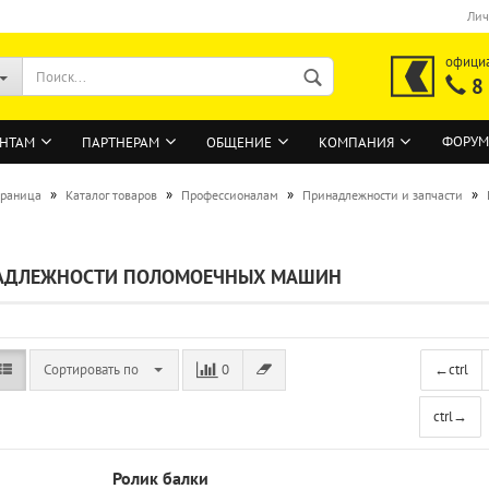
Лич
офици
8
ФОРУМ
НТАМ
ПАРТНЕРАМ
ОБЩЕНИЕ
КОМПАНИЯ
»
»
»
»
траница
Каталог товаров
Профессионалам
Принадлежности и запчасти
ВОЙТИ
АДЛЕЖНОСТИ ПОЛОМОЕЧНЫХ МАШИН
Регистрация на сайте
Забыли пароль?
Сортировать по
0
←
ctrl
ctrl
→
Ролик балки