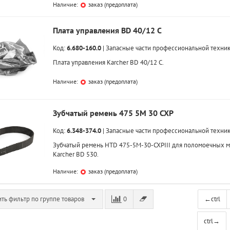
Наличие:
заказ (предоплата)
Плата управления BD 40/12 C
Код:
6.680-160.0
|
Запасные части профессиональной техни
Плата управления Karcher BD 40/12 C.
Наличие:
заказ (предоплата)
Зубчатый ремень 475 5M 30 CXP
Код:
6.348-374.0
|
Запасные части профессиональной техни
Зубчатый ремень HTD 475-5M-30-CXPIII для поломоечных 
Karcher BD 530.
Наличие:
заказ (предоплата)
ть фильтр по группе товаров
0
←
ctrl
ctrl
→