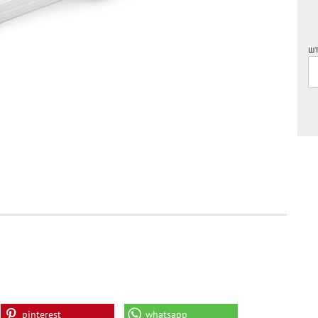
шт
pinterest
whatsapp