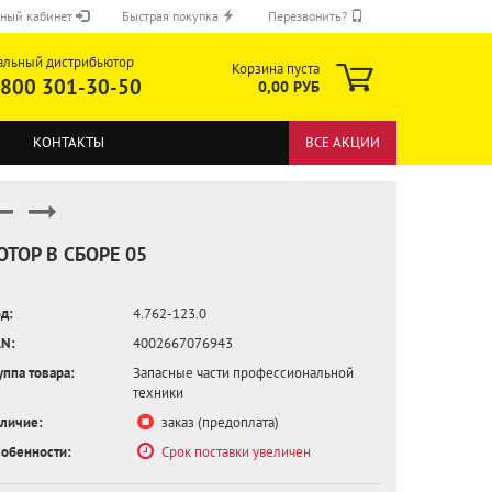
ный кабинет
Быстрая покупка
Перезвонить?
альный дистрибьютор
Корзина пуста
 800 301-30-50
0,00 РУБ
КОНТАКТЫ
ВСЕ АКЦИИ
ОТОР В СБОРЕ 05
д:
4.762-123.0
ОТПРАВИТЬ
N:
4002667076943
уппа товара:
Запасные части профессиональной
техники
личие:
заказ (предоплата)
обенности:
Срок поставки увеличен