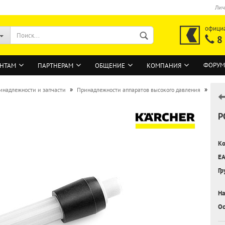
Лич
офици
8
ФОРУМ
НТАМ
ПАРТНЕРАМ
ОБЩЕНИЕ
КОМПАНИЯ
»
»
инадлежности и запчасти
Принадлежности аппаратов высокого давления
Р
ВОЙТИ
Регистрация на сайте
Ко
Забыли пароль?
EA
Гр
На
Ос