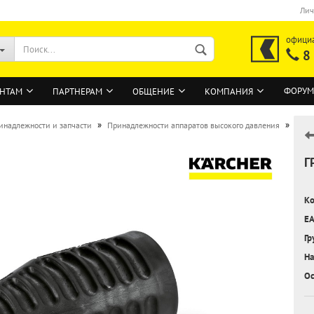
Лич
офици
8
ФОРУМ
НТАМ
ПАРТНЕРАМ
ОБЩЕНИЕ
КОМПАНИЯ
»
»
инадлежности и запчасти
Принадлежности аппаратов высокого давления
Г
ВОЙТИ
Регистрация на сайте
Ко
Забыли пароль?
EA
Гр
На
Ос