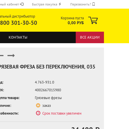
ный кабинет
Быстрая покупка
Перезвонить?
альный дистрибьютор
Корзина пуста
 800 301-30-50
0,00 РУБ
КОНТАКТЫ
ВСЕ АКЦИИ
РЯЗЕВАЯ ФРЕЗА БЕЗ ПЕРЕКЛЮЧЕНИЯ, 035
д:
4.763-931.0
ОТПРАВИТЬ
N:
4002667015980
уппа товара:
Грязевые фрезы
личие:
заказ
обенности:
Срок поставки увеличен