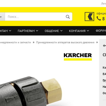
Лич
офици
8
ФОРУМ
НТАМ
ПАРТНЕРАМ
ОБЩЕНИЕ
КОМПАНИЯ
»
»
инадлежности и запчасти
Принадлежности аппаратов высокого давления
С
ВОЙТИ
Регистрация на сайте
Ко
Забыли пароль?
EA
Гр
На
Ос