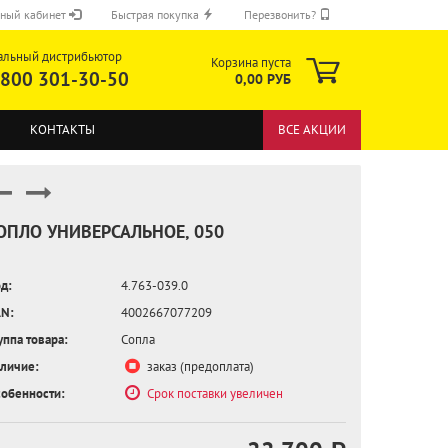
ный кабинет
Быстрая покупка
Перезвонить?
альный дистрибьютор
Корзина пуста
 800 301-30-50
0,00 РУБ
КОНТАКТЫ
ВСЕ АКЦИИ
ОПЛО УНИВЕРСАЛЬНОЕ, 050
д:
4.763-039.0
ОТПРАВИТЬ
N:
4002667077209
уппа товара:
Сопла
личие:
заказ (предоплата)
обенности:
Срок поставки увеличен