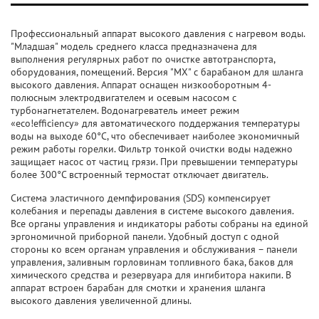
Профессиональный аппарат высокого давления с нагревом воды.
"Младшая" модель среднего класса предназначена для
выполнения регулярных работ по очистке автотранспорта,
оборудования, помещений. Версия "MX" с барабаном для шланга
высокого давления. Аппарат оснащен низкооборотным 4-
полюсным электродвигателем и осевым насосом с
турбонагнетателем. Водонагреватель имеет режим
«eco!efficiency» для автоматического поддержания температуры
воды на выходе 60°C, что обеспечивает наиболее экономичный
режим работы горелки. Фильтр тонкой очистки воды надежно
защищает насос от частиц грязи. При превышении температуры
более 300°C встроенный термостат отключает двигатель.
Система эластичного демпфирования (SDS) компенсирует
колебания и перепады давления в системе высокого давления.
Все органы управления и индикаторы работы собраны на единой
эргономичной приборной панели. Удобный доступ с одной
стороны ко всем органам управления и обслуживания – панели
управления, заливным горловинам топливного бака, баков для
химического средства и резервуара для ингибитора накипи. В
аппарат встроен барабан для смотки и хранения шланга
высокого давления увеличенной длины.