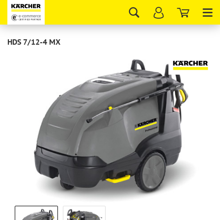
Tog
nav
HDS 7/12-4 MX