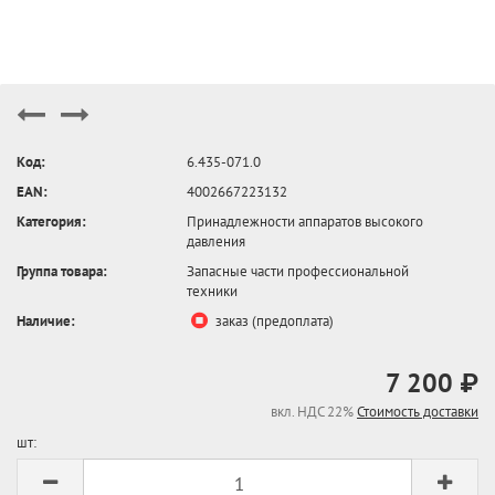
Код:
6.435-071.0
EAN:
4002667223132
Категория:
Принадлежности аппаратов высокого
давления
Группа товара:
Запасные части профессиональной
техники
Наличие:
заказ (предоплата)
7 200 ₽
вкл. НДС 22%
Стоимость доставки
шт: