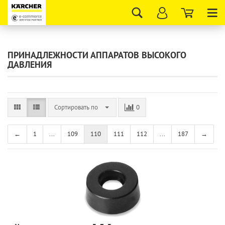
Tog
nav
ПРИНАДЛЕЖНОСТИ АППАРАТОВ ВЫСОКОГО
ДАВЛЕНИЯ
Сортировать по
0
←
1
...
109
110
111
112
...
187
→