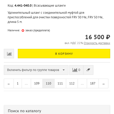
Код:
4.441-040.0
|
Всасывающие шланги
Удлинительный шланг с соединительной муфтой для
приспособлений для очистки поверхностей FRV 30 Me, FRV 50 Me,
длина 5 м.
Наличие:
заказ (предоплата)
16 500 ₽
вкл. НДС 22%
Стоимость доставки
В КОРЗИНУ
Включить фильтр по группе товаров
0
←
1
...
109
110
111
112
...
187
→
Поиск по каталогу