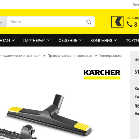
Лич
офици
8
ФОРУМ
НТАМ
ПАРТНЕРАМ
ОБЩЕНИЕ
КОМПАНИЯ
»
»
инадлежности и запчасти
Принадлежности пылесосов
Универсальная
У
ВОЙТИ
Регистрация на сайте
Ко
Забыли пароль?
EA
Гр
На