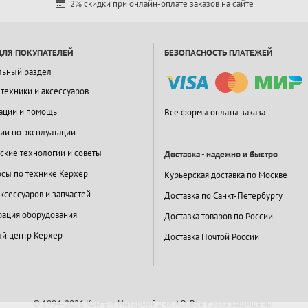
2% скидки при онлайн-оплате заказов на сайте
ДЛЯ ПОКУПАТЕЛЕЙ
БЕЗОПАСНОСТЬ ПЛАТЕЖЕЙ
льный раздел
 техники и аксессуаров
ации и помощь
Все формы оплаты заказа
ии по эксплуатации
ские технологии и советы
Доставка - надежно и быстро
сы по технике Керхер
Курьерская доставка по Москве
ксессуаров и запчастей
Доставка по Санкт-Петербургу
ация оборудования
Доставка товаров по России
й центр Керхер
Доставка Почтой России
© 1994-2026 Контакт Интернейшнл АО.
Все права защищены.