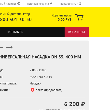
ный кабинет
Быстрая покупка
Перезвонить?
альный дистрибьютор
Корзина пуста
 800 301-30-50
0,00 РУБ
КОНТАКТЫ
ВСЕ АКЦИИ
НИВЕРСАЛЬНАЯ НАСАДКА DN 35, 400 ММ
д:
2.889-118.0
ОТПРАВИТЬ
N:
4054278171319
уппа товара:
Насадки
личие:
заказ (предоплата)
6 200 ₽