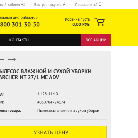
ный кабинет
Быстрая покупка
Перезвонить?
альный дистрибьютор
Корзина пуста
 800 301-30-50
0,00 РУБ
КОНТАКТЫ
ВСЕ АКЦИИ
ЫЛЕСОС ВЛАЖНОЙ И СУХОЙ УБОРКИ
ARCHER NT 27/1 ME ADV
ОТПРАВИТЬ
д:
1.428-114.0
N:
4039784724174
уппа товара:
Пылесосы влажной и сухой уборки
УЗНАТЬ ЦЕНУ