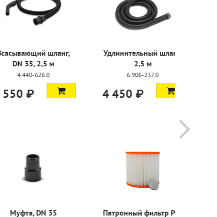
ьный шланг,
Муфта резиновая, DN
Щелевая 
5 м
35
35, 
-237.0
5.453-042.0
6.90
₽
1 900 ₽
500 ₽
 фильтр PES
Сужающий адаптер DN
Фильтр-ме