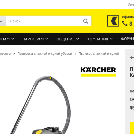
Лич
офици
8
ФОРУМ
НТАМ
ПАРТНЕРАМ
ОБЩЕНИЕ
КОМПАНИЯ
»
»
лесосы
Пылесосы влажной и сухой уборки
Пылесос влажной и сухой
П
ВОЙТИ
K
Регистрация на сайте
Ко
Забыли пароль?
EA
Гр