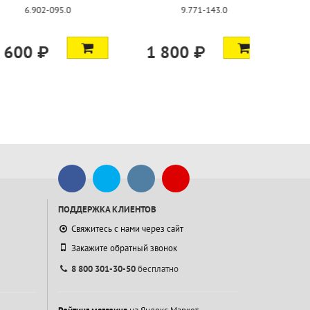
35/32
для 
-143.0
99-10300
9.73
₽
350 ₽
1 290 
ПОДДЕРЖКА КЛИЕНТОВ
Свяжитесь с нами через сайт
Закажите обратный звонок
8 800 301-30-50
бесплатно