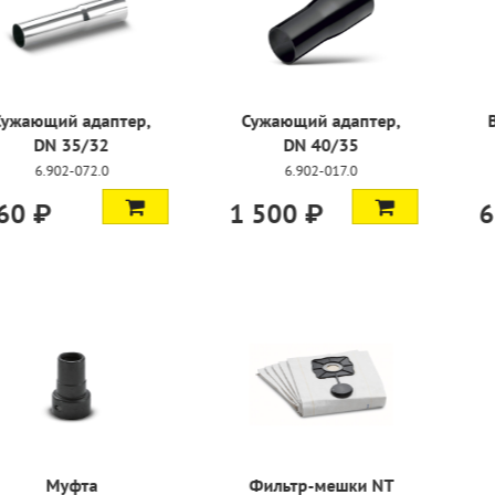
 адаптер,
Всасывающий шланг,
Удлинител
0/35
DN 35, 2,5 м
2,
-017.0
4.440-626.0
6.906
6 550 ₽
4 450 
мешки NT
Муфта, DN 35
Патронный