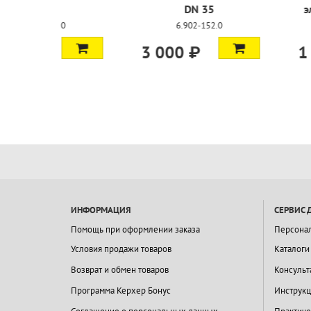
35
электропроводная, С
6.904
35
152.0
5.453-050.0
1 800 ₽
7 450 ₽
ИНФОРМАЦИЯ
СЕРВИС 
Помощь при оформлении заказа
Персона
Условия продажи товаров
Каталоги
Возврат и обмен товаров
Консульт
Программа Керхер Бонус
Инструкц