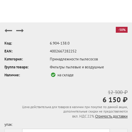
-50%
Код:
6.904-138.0
EAN:
4002667282252
Категория:
Принадлежности пылесосов
Группа товара:
Фильтры пылевые и воздушные
Наличие:
на складе
12 300 ₽
6 150 ₽
Цена действительна для товаров в наличии при покупке по данной акции,
дополнительные скидки не предоставляются
вкл. НДС 22%
Стоимость доставки
упак: